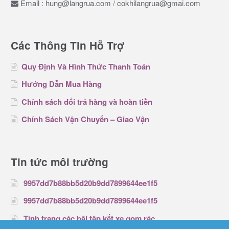
Email : hung@langrua.com / cokhilangrua@gmai.com
Các Thông Tin Hỗ Trợ
Quy Định Và Hình Thức Thanh Toán
Hướng Dẫn Mua Hàng
Chính sách đổi trả hàng và hoàn tiền
Chính Sách Vận Chuyển – Giao Vận
Tin tức môi trường
9957dd7b88bb5d20b9dd7899644ee1f5
9957dd7b88bb5d20b9dd7899644ee1f5
Tình trạng các bãi tập kết xe gom rác