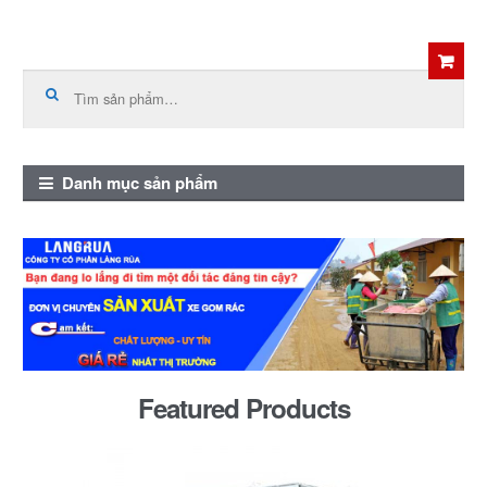
Skip
Skip
to
to
Tìm
kiếm:
navigation
content
Danh mục sản phẩm
Featured Products