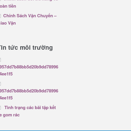
oàn tiền
Chính Sách Vận Chuyển –
iao Vận
Tin tức môi trường
957dd7b88bb5d20b9dd78996
4ee1f5
957dd7b88bb5d20b9dd78996
4ee1f5
Tình trạng các bãi tập kết
e gom rác