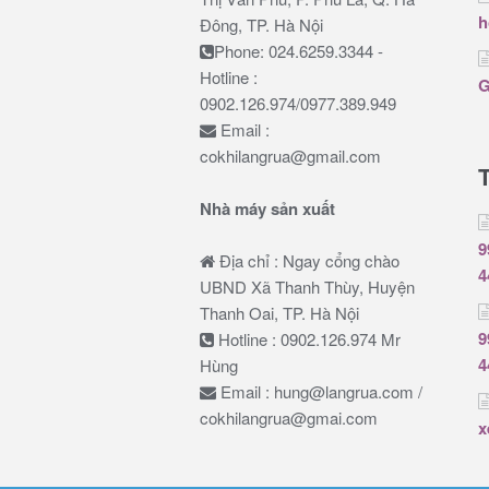
h
Đông, TP. Hà Nội
Phone: 024.6259.3344 -
Hotline :
G
0902.126.974/0977.389.949
Email :
cokhilangrua@gmail.com
Nhà máy sản xuất
9
Địa chỉ : Ngay cổng chào
4
UBND Xã Thanh Thùy, Huyện
Thanh Oai, TP. Hà Nội
9
Hotline : 0902.126.974 Mr
4
Hùng
Email : hung@langrua.com /
cokhilangrua@gmai.com
x