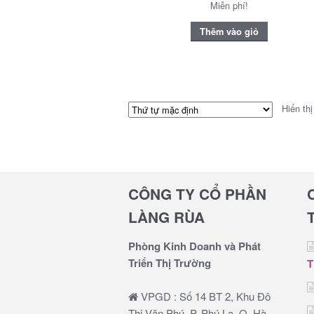
Miễn phí!
Thêm vào giỏ
Hiển thị
CÔNG TY CỔ PHẦN
LÀNG RÙA
Phòng Kinh Doanh và Phát
Triển Thị Trường
T
VPGD : Số 14 BT 2, Khu Đô
Thị Văn Phú, P. Phú La, Q. Hà