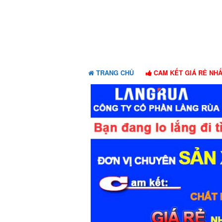
Skip
Skip
to
to
navigation
content
TRANG CHỦ
CAM KẾT GIÁ RẺ NH