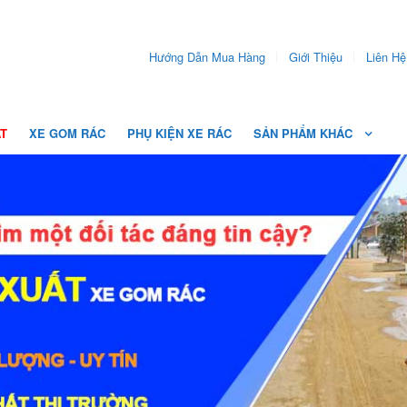
Hướng Dẫn Mua Hàng
Giới Thiệu
Liên Hệ
ẤT
XE GOM RÁC
PHỤ KIỆN XE RÁC
SẢN PHẨM KHÁC