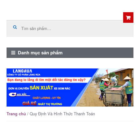
Skip
Skip
to
to
Tìm
kiếm:
navigation
content
Danh mục sản phẩm
/ Quy Định Và Hình Thức Thanh Toán
Trang chủ