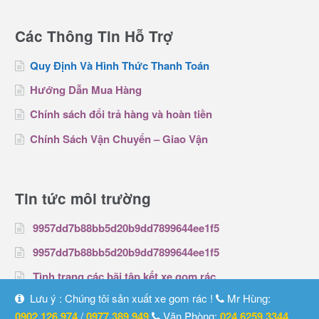
Các Thông Tin Hỗ Trợ
Quy Định Và Hình Thức Thanh Toán
Hướng Dẫn Mua Hàng
Chính sách đổi trả hàng và hoàn tiền
Chính Sách Vận Chuyển – Giao Vận
Tin tức môi trường
9957dd7b88bb5d20b9dd7899644ee1f5
9957dd7b88bb5d20b9dd7899644ee1f5
Tình trạng các bãi tập kết xe gom rác
Lưu ý : Chúng tôi sản xuất xe gom rác !
Mr Hùng:
0902.126.974
/
0977.389.949
Văn Phòng:
024.6259.3344