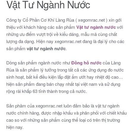
Vật Tư Ngành Nước
Công ty Cổ Phần Cơ Khí Làng Rùa ( xegomrac.net ) xin gới
thiệu với khách hàng các sản phẩm
Vật tư ngành nước
với
những ưu điểm vượt trội về kiểu dáng, mẫu mã cùng chất
lượng đa dạng. Hiện nay xegomrac.net đang là đại lý cho các
sản phẩm
vật tư ngành nước
.
Dòng sản phẩm ngành nước như
Đồng hồ nước
của Làng
Rùa là sản phẩm lý tưởng trong tất cả các ứng dụng đo nước
sinh hoạt, bất kể điều kiện lắp đặt ẩm ướt hay nhiệt độ cao…
hiện sản phẩm đang bán chạy nhất tại việt nam và sử dụng
rộng rãi khắp 63 tỉnh thành trong cả nước.
Sản phâm của xegomrac.net luôn đảm bảo là vật tư ngành
nước chính hãng, được nhập khấu và phân phối với chiết khấu
cao so với những sản phẩm cùng thể loại có trên thị trường
hiện nay.