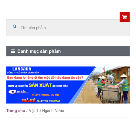
Skip
Skip
to
to
Tìm
kiếm:
navigation
content
Danh mục sản phẩm
/ Vật Tư Ngành Nước
Trang chủ