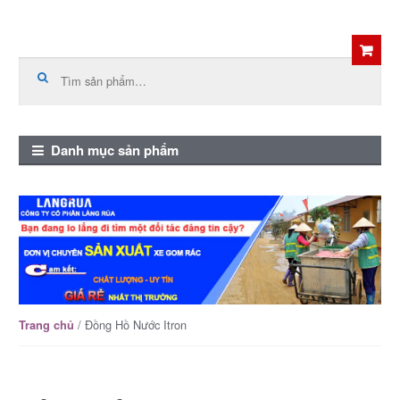
Skip
Skip
to
to
Tìm
kiếm:
navigation
content
Danh mục sản phẩm
/ Đồng Hồ Nước Itron
Trang chủ