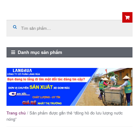
Skip
Skip
to
to
Tìm
kiếm:
navigation
content
Danh mục sản phẩm
/ Sản phẩm được gắn thẻ “đồng hồ đo lưu lượng nước
Trang chủ
nóng”