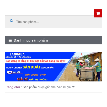
Skip
Skip
to
to
Tìm
kiếm:
navigation
content
Danh mục sản phẩm
/ Sản phẩm được gắn thẻ “van bi giá rẻ”
Trang chủ