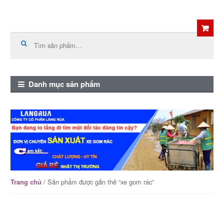
Skip
Skip
to
to
Tìm
kiếm:
navigation
content
Danh mục sản phẩm
/ Sản phẩm được gắn thẻ “xe gom rác”
Trang chủ