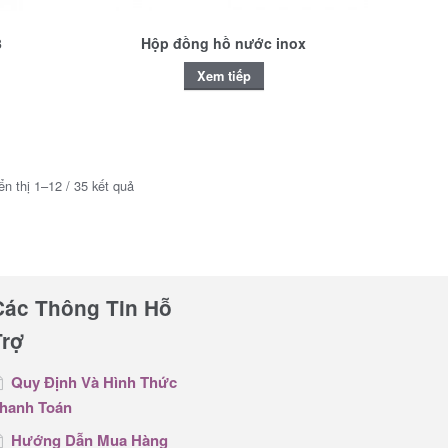
3
Hộp đồng hồ nước inox
Xem tiếp
ển thị 1–12 / 35 kết quả
Các Thông Tin Hỗ
Trợ
Quy Định Và Hình Thức
hanh Toán
Hướng Dẫn Mua Hàng