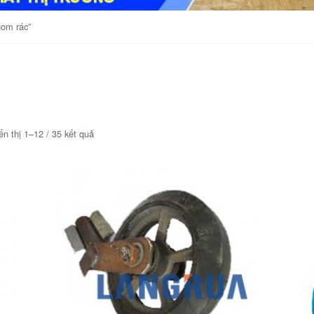
gom rác”
ển thị 1–12 / 35 kết quả