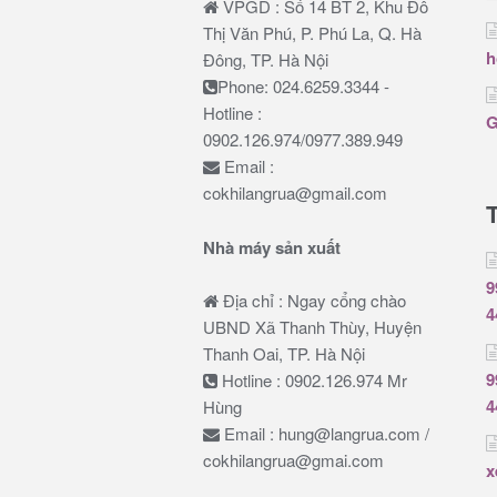
VPGD : Số 14 BT 2, Khu Đô
Thị Văn Phú, P. Phú La, Q. Hà
h
Đông, TP. Hà Nội
Phone: 024.6259.3344 -
Hotline :
G
0902.126.974/0977.389.949
Email :
cokhilangrua@gmail.com
Nhà máy sản xuất
9
Địa chỉ : Ngay cổng chào
4
UBND Xã Thanh Thùy, Huyện
Thanh Oai, TP. Hà Nội
9
Hotline : 0902.126.974 Mr
4
Hùng
Email : hung@langrua.com /
cokhilangrua@gmai.com
x