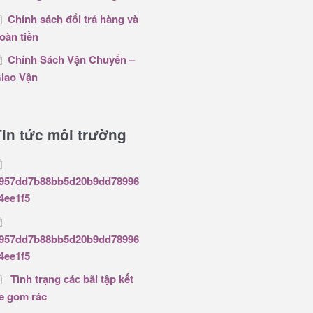
Chính sách đổi trả hàng và
oàn tiền
Chính Sách Vận Chuyển –
iao Vận
Tin tức môi trường
957dd7b88bb5d20b9dd78996
4ee1f5
957dd7b88bb5d20b9dd78996
4ee1f5
Tình trạng các bãi tập kết
e gom rác