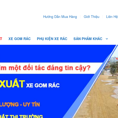
Hướng Dẫn Mua Hàng
Giới Thiệu
Liên Hệ
ẤT
XE GOM RÁC
PHỤ KIỆN XE RÁC
SẢN PHẨM KHÁC