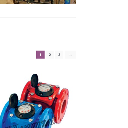
1
2
3
→