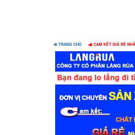
Skip
Skip
to
to
navigation
content
TRANG CHỦ
CAM KẾT GIÁ RẺ NH