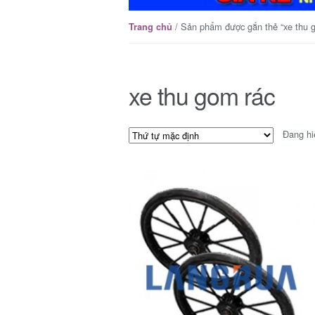
/ Sản phẩm được gắn thẻ “xe thu 
Trang chủ
xe thu gom rác
Đang hi