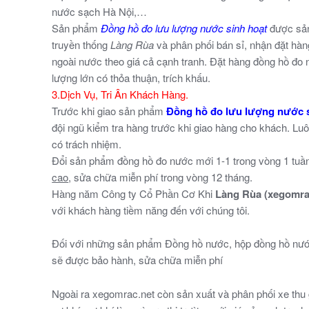
nước sạch Hà Nội,…
Sản phẩm
Đồng hồ đo lưu lượng nước sinh hoạt
được sản 
truyền thống
Làng Rùa
và phân phối bán sỉ, nhận đặt hàn
ngoài nước theo giá cả cạnh tranh. Đặt hàng đồng hồ đ
lượng lớn có thỏa thuận, trích khấu.
3.Dịch Vụ, Tri Ân Khách Hàng.
Trước khi giao sản phẩm
Đồng hồ đo lưu lượng nước s
đội ngũ kiểm tra hàng trước khi giao hàng cho khách. Luôn
có trách nhiệm.
Đổi sản phẩm đồng hồ đo nước mới 1-1 trong vòng 1 tuầ
cao
, sửa chữa miễn phí trong vòng 12 tháng.
Hàng năm Công ty Cổ Phần Cơ Khi
Làng Rùa
(xegomra
với khách hàng tiềm năng đến với chúng tôi.
Đối với những sản phẩm Đồng hồ nước, hộp đồng hồ nư
sẽ được bảo hành, sửa chữa miễn phí
Ngoài ra xegomrac.net còn sản xuất và phân phối xe th