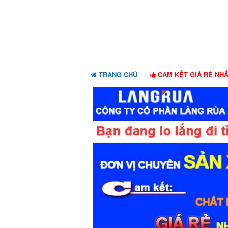
Skip
Skip
to
to
navigation
content
TRANG CHỦ
CAM KẾT GIÁ RẺ NH