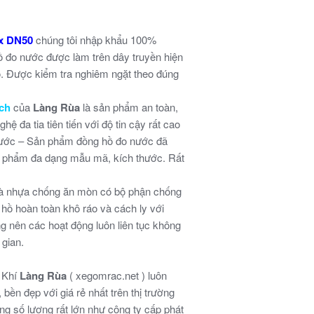
ex DN50
chúng tôi nhập khẩu 100%
 đo nước được làm trên dây truyền hiện
o. Được kiểm tra nghiêm ngặt theo đúng
ch
của
Làng Rùa
là sản phẩm an toàn,
ệ đa tia tiên tiến với độ tin cậy rất cao
i nước – Sản phẩm đồng hồ đo nước đã
ản phẩm đa dạng mẫu mã, kích thước. Rất
và nhựa chống ăn mòn có bộ phận chống
 hồ hoàn toàn khô ráo và cách ly với
g nên các hoạt động luôn liên tục không
 gian.
 Khí
Làng Rùa
( xegomrac.net ) luôn
ền đẹp với giá rẻ nhất trên thị trường
àng số lượng rất lớn như công ty cấp phát