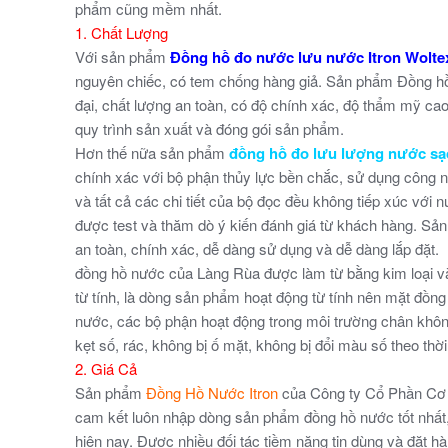
phẩm cũng mềm nhất.
1. Chất Lượng
Với sản phẩm
Đồng hồ đo nước lưu nước Itron Wolt
nguyên chiếc, có tem chống hàng giả. Sản phẩm Đồng hồ
đại, chất lượng an toàn, có độ chính xác, độ thẩm mỹ ca
quy trình sản xuất và đóng gói sản phẩm.
Hơn thế nữa sản phẩm
đồng hồ đo lưu lượng nước sạ
chính xác với bộ phận thủy lực bền chắc, sử dụng công ngh
và tất cả các chi tiết của bộ đọc đều không tiếp xúc vớ
được test và thăm dò ý kiến đánh giá từ khách hàng. S
an toàn, chính xác, dễ dàng sử dụng và dễ dàng lắp đặt.
đồng hồ nước của Làng Rùa được làm từ bằng kim loại 
từ tính, là dòng sản phẩm hoạt động từ tính nên mặt đồng
nước, các bộ phận hoạt động trong môi trường chân khôn
kẹt số, rác, không bị ố mặt, không bị đổi màu số theo thời
2. Giá Cả
Sản phẩm
Đồng Hồ Nước Itron
của Công ty Cổ Phần Cơ
cam kết luôn nhập dòng sản phẩm đồng hồ nước tốt nhất, b
hiện nay. Được nhiều đối tác tiềm năng tin dùng và đặt h