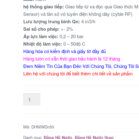
hệ thống giao tiếp:
Giao tiếp từ xa đọc qua Giao thức 
Sensor) và tần số vô tuyến điện không dây (cyble RF)
Lưu lượng trung bình Qn:
4 m3/h
Sai số cho phép:
+- 2%
Áp lực làm việc:
0,2 – 20 bar
Nhiệt độ làm việc:
0 – 50độ C
Hàng hóa có kiểm định và giấy tờ đầy đủ
Hàng luôn có sẵn thời gian bảo hành là 12 tháng
Đem Niềm Tin Của Bạn Đến Với Chúng Tôi, Chúng Tôi 
Liên hệ với chúng tôi để biết thêm chi tiết về sản phẩm
Mã:
DHNIWDn50
Danh mục:
,
Đồng Hồ Nước
Đồng Hồ Nước Itron