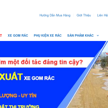
Hướng Dẫn Mua Hàng
Giới Thiệu
Liên Hệ
ẤT
XE GOM RÁC
PHỤ KIỆN XE RÁC
SẢN PHẨM KHÁC