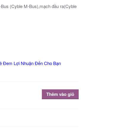
M-Bus (Cyble M-Bus),mạch đầu ra(Cyble
Sẽ Đem Lợi Nhuận Đến Cho Bạn
Thêm vào giỏ