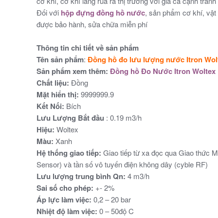
cơ khí, cơ khí làng rùa ra thị trường với giá cả cạnh tranh
Đối với
hộp đựng đồng hồ nước
, sản phẩm cơ khí, vật
được bảo hành, sửa chữa miễn phí
Thông tin chi tiết về sản phẩm
Tên sản phẩm
:
Đồng hồ đo lưu lượng nước Itron Wo
Sản phẩm xem thêm:
Đồng hồ Đo Nước Itron Woltex
Chất liệu:
Đồng
Mặt hiển thị:
9999999.9
Kết Nối:
Bích
Lưu Lượng Bắt đầu
: 0.19 m3/h
Hiệu:
Woltex
Màu:
Xanh
Hệ thống giao tiếp:
Giao tiếp từ xa đọc qua Giao thức 
Sensor) và tần số vô tuyến điện không dây (cyble RF)
Lưu lượng trung bình Qn:
4 m3/h
Sai số cho phép:
+- 2%
Áp lực làm việc:
0,2 – 20 bar
Nhiệt độ làm việc:
0 – 50độ C