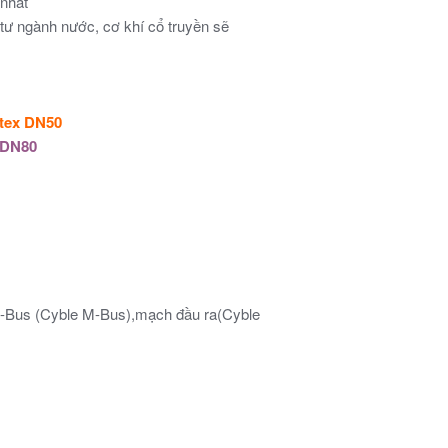
 nhất
 tư ngành nước, cơ khí cổ truyền sẽ
ltex DN50
 DN80
M-Bus (Cyble M-Bus),mạch đầu ra(Cyble