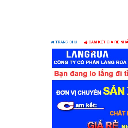
Skip
Skip
to
to
navigation
content
TRANG CHỦ
CAM KẾT GIÁ RẺ NH