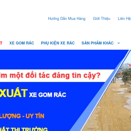
Hướng Dẫn Mua Hàng
Giới Thiệu
Liên Hệ
ẤT
XE GOM RÁC
PHỤ KIỆN XE RÁC
SẢN PHẨM KHÁC