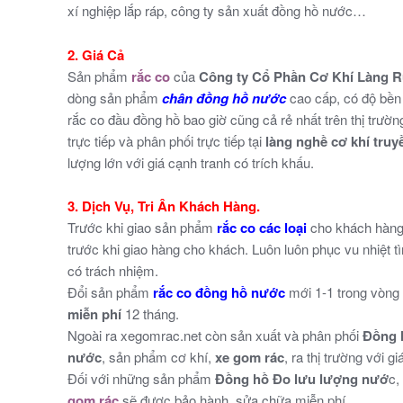
xí nghiệp lắp ráp, công ty sản xuất đồng hồ nước…
2. Giá Cả
Sản phẩm
rắc co
của
Công ty Cổ Phần Cơ Khí Làng 
dòng sản phẩm
chân đồng hồ nước
cao cấp, có độ bền
rắc co đầu đồng hồ bao giờ cũng cả rẻ nhất trên thị trườ
trực tiếp và phân phối trực tiếp tại
làng nghề cơ khí truy
lượng lớn với giá cạnh tranh có trích khấu.
3. Dịch Vụ, Tri Ân Khách Hàng.
Trước khi giao sản phẩm
rắc co các loại
cho khách hàng.
trước khi giao hàng cho khách. Luôn luôn phục vu nhiệt tì
có trách nhiệm.
Đổi sản phẩm
rắc co đồng hồ nước
mới 1-1 trong vòng 
miễn phí
12 tháng.
Ngoài ra xegomrac.net còn sản xuất và phân phối
Đồng 
nước
, sản phẩm cơ khí,
xe gom rác
, ra thị trường với g
Đối với những sản phẩm
Đồng hồ Đo lưu lượng nướ
c,
gom rác
sẽ được bảo hành, sửa chữa miễn phí