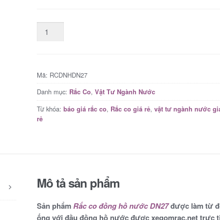
Mã:
RCDNHDN27
Danh mục:
,
Rắc Co
Vật Tư Ngành Nước
Từ khóa:
,
,
báo giá rắc co
Rắc co giá rẻ
vật tư ngành nước gi
rẻ
Mô tả sản phẩm
Sản phẩm
Rắc co đồng hồ nước DN27
được làm từ đ
ống với đầu đồng hồ nước được xegomrac.net trực tiế