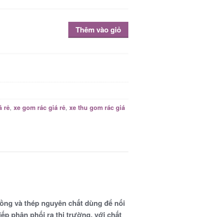
Thêm vào giỏ
,
,
á rẻ
xe gom rác giá rẻ
xe thu gom rác giá
ồng và thép nguyên chất dùng để nối
p phân phối ra thị trường, với chất