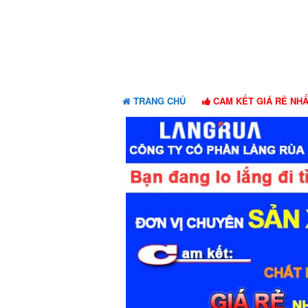
Skip
Skip
to
to
navigation
content
TRANG CHỦ
CAM KẾT GIÁ RẺ NH