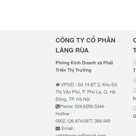
CÔNG TY CỔ PHẦN
LÀNG RÙA
Phòng Kinh Doanh và Phát
Triển Thị Trường
T
VPGD : Số 14 BT 2, Khu Đô
Thị Văn Phú, P. Phú La, Q. Hà
h
Đông, TP. Hà Nội
Phone: 024.6259.3344 -
Hotline :
G
0902.126.974/0977.389.949
Email :
cokhilangrua@gmail.com