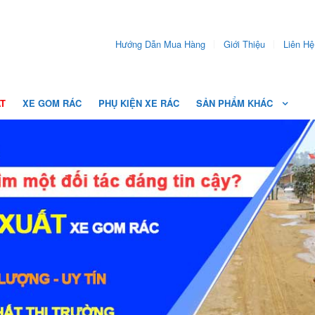
Hướng Dẫn Mua Hàng
Giới Thiệu
Liên Hệ
ẤT
XE GOM RÁC
PHỤ KIỆN XE RÁC
SẢN PHẨM KHÁC