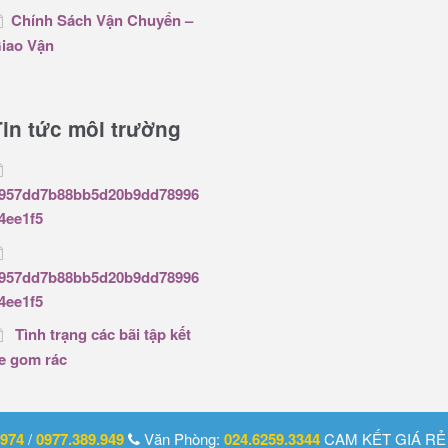
Chính Sách Vận Chuyển –
iao Vận
Tin tức môi trường
957dd7b88bb5d20b9dd78996
4ee1f5
957dd7b88bb5d20b9dd78996
4ee1f5
Tình trạng các bãi tập kết
e gom rác
.974
/
0977.389.949
Văn Phòng:
024.6259.3344
CAM KẾT GIÁ R
ng Hồ Nước 2026