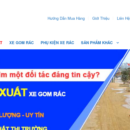
Hướng Dẫn Mua Hàng
Giới Thiệu
Liên Hệ
ẤT
XE GOM RÁC
PHỤ KIỆN XE RÁC
SẢN PHẨM KHÁC