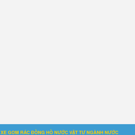
Ẻ
XE GOM RÁC
ĐỒNG HỒ NƯỚC
VẬT TƯ NGÀNH NƯỚC