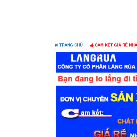
Skip
Skip
to
to
navigation
content
TRANG CHỦ
CAM KẾT GIÁ RẺ NH