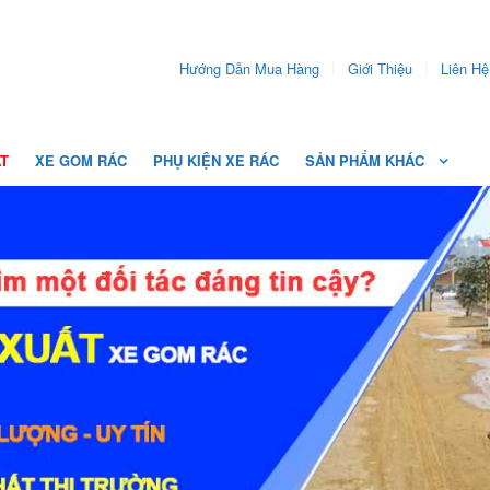
Hướng Dẫn Mua Hàng
Giới Thiệu
Liên Hệ
ẤT
XE GOM RÁC
PHỤ KIỆN XE RÁC
SẢN PHẨM KHÁC