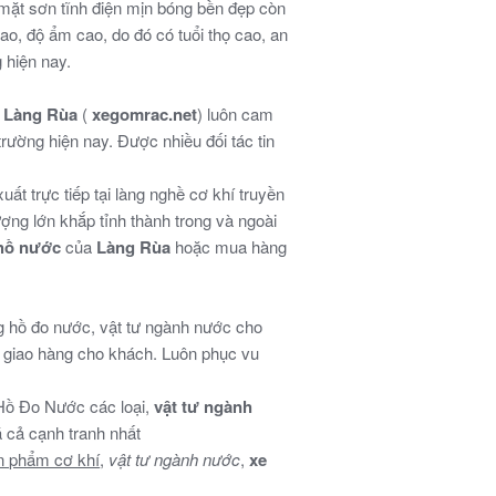
 mặt sơn tĩnh điện mịn bóng bền đẹp còn
ao, độ ẩm cao, do đó có tuổi thọ cao, an
 hiện nay.
 Làng Rùa
(
xegomrac.net
) luôn cam
 trường hiện nay. Được nhiều đối tác tin
ất trực tiếp tại làng nghề cơ khí truyền
ợng lớn khắp tỉnh thành trong và ngoài
hồ nước
của
Làng Rùa
hoặc mua hàng
 hồ đo nước, vật tư ngành nước cho
i giao hàng cho khách. Luôn phục vu
Hồ Đo Nước các loại,
vật tư ngành
iá cả cạnh tranh nhất
n phẩm cơ khí
,
vật tư ngành nước
,
xe