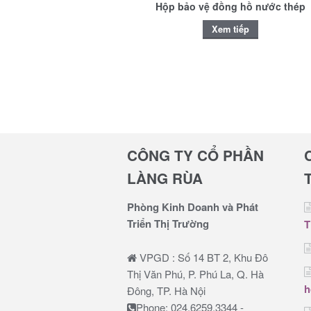
Hộp bảo vệ đồng hồ nước thép
Xem tiếp
CÔNG TY CỔ PHẦN
LÀNG RÙA
Phòng Kinh Doanh và Phát
Triển Thị Trường
T
VPGD : Số 14 BT 2, Khu Đô
Thị Văn Phú, P. Phú La, Q. Hà
h
Đông, TP. Hà Nội
Phone: 024.6259.3344 -