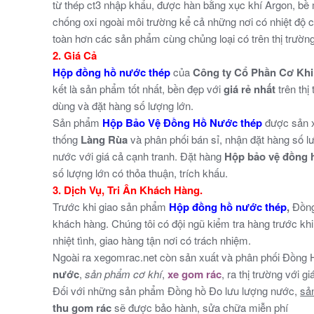
từ thép ct3 nhập khẩu, được hàn bằng xục khí Argon, bề
chống oxi ngoài môi trường kể cả những nơi có nhiệt độ c
toàn hơn các sản phẩm cùng chủng loại có trên thị trường
2. Giá Cả
Hộp đồng hồ nước thép
của
Công ty Cổ Phần Cơ Khi
kết là sản phẩm tốt nhất, bền đẹp với
giá rẻ nhất
trên thị
dùng và đặt hàng số lượng lớn.
Sản phẩm
Hộp Bảo Vệ Đồng Hồ Nước thép
được sản xu
thống
Làng Rùa
và phân phối bán sỉ, nhận đặt hàng số lư
nước với giá cả cạnh tranh. Đặt hàng
Hộp bảo vệ đồng 
số lượng lớn có thỏa thuận, trích khấu.
3. Dịch Vụ, Tri Ân Khách Hàng.
Trước khi giao sản phẩm
Hộp đồng hồ nước thép
,
Đồng
khách hàng. Chúng tôi có đội ngũ kiểm tra hàng trước kh
nhiệt tình, giao hàng tận nơi có trách nhiệm.
Ngoài ra xegomrac.net còn sản xuất và phân phối Đồng 
nước
,
sản phẩm cơ khí
,
xe gom rác
, ra thị trường với g
Đối với những sản phẩm Đồng hồ Đo lưu lượng nước,
sả
thu gom rác
sẽ được bảo hành, sửa chữa miễn phí