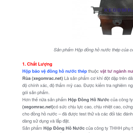
Sản phẩm Hộp đồng hồ nước thép của c
1. Chất Lượng
Hộp bảo vệ đồng hồ nước thép
thuộc
vật tư ngành n
Rùa (xegomrac.net)
Là sản phẩm cơ khí đột dập trên dây
độ chính xác, độ thẩm mỹ cao. Được kiểm tra nghiêm ngặ
gói sản phẩm.
Hơn thế nữa sản phẩm
Hộp Đồng Hồ Nước
của công t
(xegomrac.net)
có sức chịu lực cao, chịu nhiệt cao, cứn
cho đồng hồ nước – đã được test thử và các đối tác đánh 
dàng sử dụng và lắp đặt.
Sản phẩm
Hộp Đồng Hồ Nước
của công ty THHH phụ 