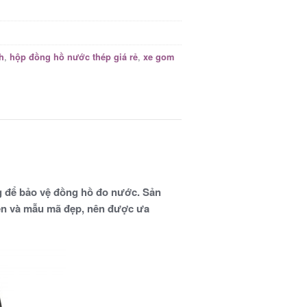
,
,
h
hộp đồng hồ nước thép giá rẻ
xe gom
 để bảo vệ đồng hồ đo nước. Sản
ền và mẫu mã đẹp, nên được ưa