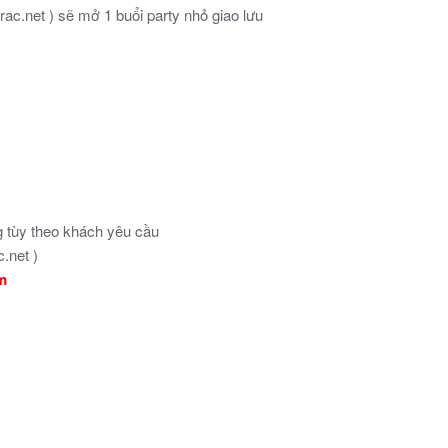
ac.net ) sẽ mở 1 buổi party nhỏ giao lưu
tùy theo khách yêu cầu
.net )
ẩm