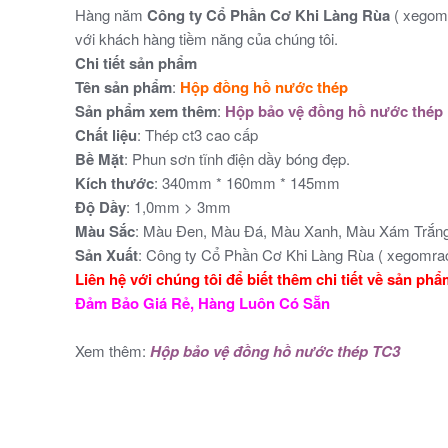
Hàng năm
Công ty Cổ Phần Cơ Khi Làng Rùa
( xegomr
với khách hàng tiềm năng của chúng tôi.
Chi tiết sản phẩm
Tên sản phẩm
:
Hộp đồng hồ nước thép
Sản phẩm xem thêm
:
Hộp bảo vệ đồng hồ nước thép
Chất liệu
: Thép ct3 cao cấp
Bề Mặt
: Phun sơn tĩnh điện dầy bóng đẹp.
Kích thước
: 340mm * 160mm * 145mm
Độ Dầy
: 1,0mm > 3mm
Màu Sắc
: Màu Đen, Màu Đá, Màu Xanh, Màu Xám Trắng 
Sản Xuất
: Công ty Cổ Phần Cơ Khi Làng Rùa ( xegomrac
Liên hệ với chúng tôi để biết thêm chi tiết về sản ph
Đảm Bảo Giá Rẻ, Hàng Luôn Có Sẵn
Xem thêm:
Hộp bảo vệ đồng hồ nước thép TC3