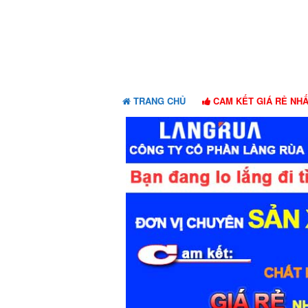
Skip
Skip
to
to
navigation
content
TRANG CHỦ
CAM KẾT GIÁ RẺ NH