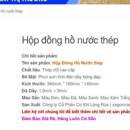
 hồ nước thép
Hộp đồng hồ nước thép
Chi tiết sản phẩm
Tên sản phẩm
:
Hộp Đồng Hồ Nước thép
Chất liệu
: Thép ct3 cao cấp
Bề Mặt
: Phun sơn tĩnh điện dầy bóng đẹp.
Kích thước
: 340mm * 160mm * 145mm
Độ Dầy
: 1,0mm > 3mm
Màu Sắc
: Màu Đen, Màu Đá, Màu Xanh, Màu Xám Trắng 
Sản Xuất
: Công ty Cổ Phần Cơ Khi Làng Rùa ( xegomrac
Liên hệ với chúng tôi để biết thêm chi tiết về sản ph
Đảm Bảo Giá Rẻ, Hàng Luôn Có Sẵn