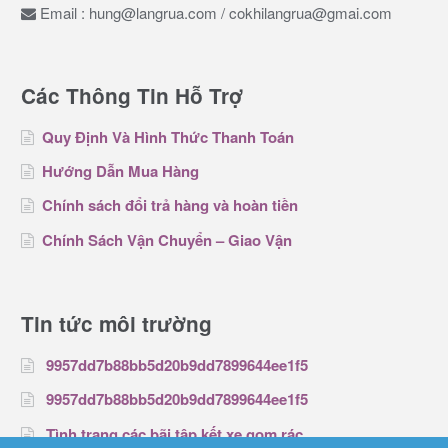
Email : hung@langrua.com / cokhilangrua@gmai.com
Các Thông Tin Hỗ Trợ
Quy Định Và Hình Thức Thanh Toán
Hướng Dẫn Mua Hàng
Chính sách đổi trả hàng và hoàn tiền
Chính Sách Vận Chuyển – Giao Vận
Tin tức môi trường
9957dd7b88bb5d20b9dd7899644ee1f5
9957dd7b88bb5d20b9dd7899644ee1f5
Tình trạng các bãi tập kết xe gom rác