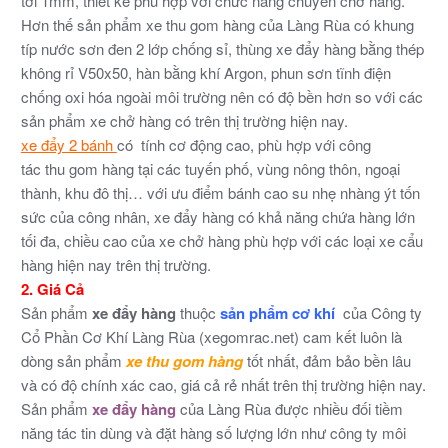
tới 1mm, thiết kế phù hợp với chức năng chuyên chở hàng.
Hơn thế sản phẩm xe thu gom hàng của Làng Rùa có khung
típ nước sơn đen 2 lớp chống sỉ, thùng xe đẩy hàng bằng thép
không rỉ V50x50, hàn bằng khí Argon, phun sơn tĩnh điện
chống oxi hóa ngoài môi trường nên có độ bền hơn so với các
sản phẩm xe chở hàng có trên thị trường hiện nay.
xe đẩy 2 bánh
có tính cơ động cao, phù hợp với công
tác thu gom hàng tại các tuyến phố, vùng nông thôn, ngoại
thành, khu đô thị… với ưu điểm bánh cao su nhẹ nhàng ýt tốn
sức của công nhân, xe đẩy hàng có khả năng chứa hàng lớn
tối đa, chiều cao của xe chở hàng phù hợp với các loại xe cẩu
hàng hiện nay trên thị trường.
2. Giá Cả
Sản phẩm
xe đẩy hàng
thuộc
sản phẩm cơ khí
của Công ty
Cổ Phần Cơ Khí Làng Rùa (xegomrac.net) cam kết luôn là
dòng sản phẩm
xe thu gom hàng
tốt nhất, đảm bảo bền lâu
và có độ chính xác cao, giá cả rẻ nhất trên thị trường hiện nay.
Sản phẩm
xe đẩy hàng
của Làng Rùa được nhiều đối tiềm
năng tác tin dùng và đặt hàng số lượng lớn như công ty môi