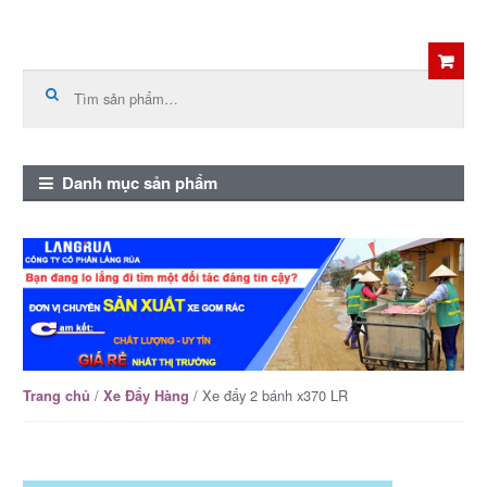
Skip
Skip
to
to
Tìm
kiếm:
navigation
content
Danh mục sản phẩm
/
/ Xe đẩy 2 bánh x370 LR
Trang chủ
Xe Đẩy Hàng