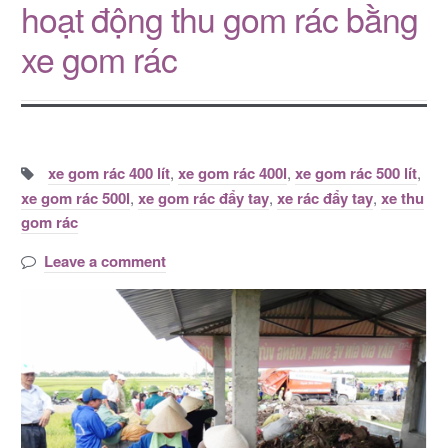
hoạt động thu gom rác bằng
xe gom rác
Tags:
xe gom rác 400 lít
,
xe gom rác 400l
,
xe gom rác 500 lít
,
xe gom rác 500l
,
xe gom rác đẩy tay
,
xe rác đẩy tay
,
xe thu
gom rác
Leave a comment