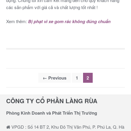
dụng. Chúng tôi xin cam kết mang đến cho quý khách hàng
các sản phẩm với giá cả và chất lượng tốt nhất !
Xem thêm:
Bị phạt vì xe gom rác không đúng chuẩn
Phân
←
Previous
1
2
trang
bài
CÔNG TY CỔ PHẦN LÀNG RÙA
viết
Phòng Kinh Doanh và Phát Triển Thị Trường
VPGD : Số 14 BT 2, Khu Đô Thị Văn Phú, P. Phú La, Q. Hà