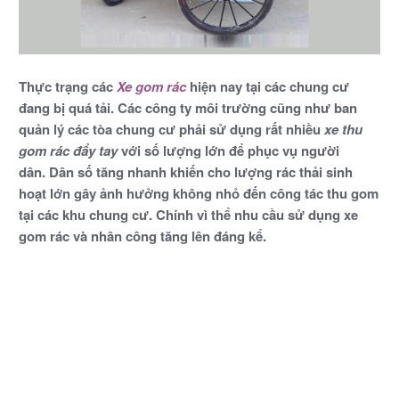
Thực trạng các
Xe gom rác
hiện nay tại các chung cư
đang bị quá tải. Các công ty môi trường cũng như ban
quản lý các tòa chung cư phải sử dụng rất nhiều
xe thu
gom rác đẩy tay
với số lượng lớn để phục vụ người
dân. Dân số tăng nhanh khiến cho lượng rác thải sinh
hoạt lớn gây ảnh hưởng không nhỏ đến công tác thu gom
tại các khu chung cư. Chính vì thể nhu cầu sử dụng xe
gom rác và nhân công tăng lên đáng kể.