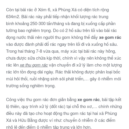
Còn tại bãi rác ở Xóm 6, xã Phùng Xá có diện tích rộng
634m2. Bãi rác này phải tiếp nhận khối lượng rác trung
bình khoảng 250-300 tấn/tháng và đang bị xuống cấp phần
tường bao nghiêm trọng. Do có 2 hố sâu trên lối vào bãi rác
đọng nước thải nên người thu gom không thể đẩy
xe gom rác
vào được đành phải đổ rác ngay trên lối đi và xuống hố sâu.
Trong hai tháng 7-8 vừa qua, máy xúc tại bãi rác này hỏng,
chưa được sửa chữa kịp thời, chính vì vậy nên không thể xúc
rác lên
xe thu gom rác
vận chuyển đi xử lý làm cho một lượng
rác lớn tồn đọng dài ngày. Rác thải không được phân loại bốc
mùi hôi thối, ruồi nhặng sinh sôi phát triển,… gây ô nhiễm môi
trường sống nghiêm trọng.
Công việc thu gom rác đơn giản bằng
xe gom rác
, bãi tập kết
lộ thiên, quy trình xử lý (đốt rác) tại chỗ tho xơ,… chính những
điều này đã tạo cho hoạt động thu gom rác tại hai xã Phùng
Xá và Hữu Bằng được ví như: chuyển ô nhiễm ở các điểm
nhỏ lẻ đến điểm ô nhiễm tập trung và lớn hơn.