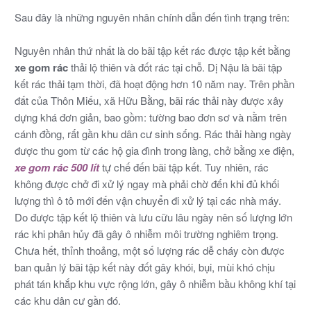
Sau đây là những nguyên nhân chính dẫn đến tình trạng trên:
Nguyên nhân thứ nhất là do bãi tập kết rác được tập kết bằng
xe gom rác
thải lộ thiên và đốt rác tại chỗ. Dị Nậu là bãi tập
kết rác thải tạm thời, đã hoạt động hơn 10 năm nay. Trên phần
đất của Thôn Miếu, xã Hữu Bằng, bãi rác thải này được xây
dựng khá đơn giản, bao gồm: tường bao đơn sơ và nằm trên
cánh đồng, rất gần khu dân cư sinh sống. Rác thải hàng ngày
được thu gom từ các hộ gia đình trong làng, chở bằng xe điện,
xe gom rác 500 lít
tự chế đến bãi tập kết. Tuy nhiên, rác
không được chở đi xử lý ngay mà phải chờ đến khi đủ khối
lượng thì ô tô mới đến vận chuyển đi xử lý tại các nhà máy.
Do được tập kết lộ thiên và lưu cữu lâu ngày nên số lượng lớn
rác khi phân hủy đã gây ô nhiễm môi trường nghiêm trọng.
Chưa hết, thỉnh thoảng, một số lượng rác dễ cháy còn được
ban quản lý bãi tập kết này đốt gây khói, bụi, mùi khó chịu
phát tán khắp khu vực rộng lớn, gây ô nhiễm bầu không khí tại
các khu dân cư gần đó.