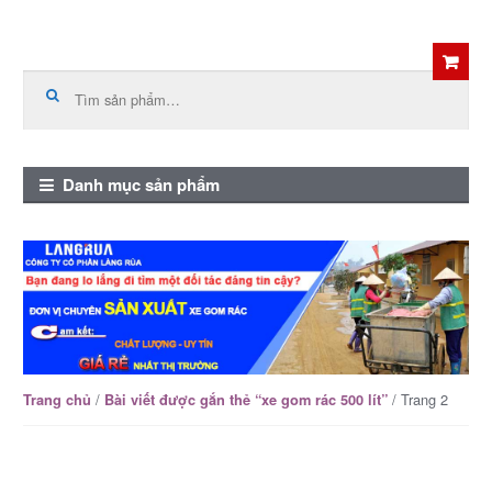
Skip
Skip
to
to
Tìm
kiếm:
navigation
content
Danh mục sản phẩm
/
/ Trang 2
Trang chủ
Bài viết được gắn thẻ “xe gom rác 500 lít”