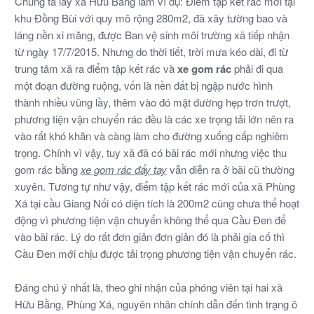
Chúng ta lấy xã Hữu Bằng làm ví dụ: Điểm tập kết rác mới tại
khu Đồng Bùi với quy mô rộng 280m2, đã xây tường bao và
láng nền xi măng, được Ban vệ sinh môi trường xã tiếp nhận
từ ngày 17/7/2015. Nhưng do thời tiết, trời mưa kéo dài, đi từ
trung tâm xã ra điểm tập kết rác và
xe gom rác
phải đi qua
một đoạn đường ruộng, vốn là nền đất bị ngập nước hình
thành nhiều vũng lầy, thêm vào đó mặt đường hẹp trơn trượt,
phương tiện vận chuyển rác đều là các xe trọng tải lớn nên ra
vào rất khó khăn và càng làm cho đường xuống cấp nghiêm
trọng. Chính vì vậy, tuy xã đã có bãi rác mới nhưng việc thu
gom rác bằng
xe gom rác đẩy tay
vẫn diễn ra ở bãi cũ thường
xuyên. Tương tự như vậy, điểm tập kết rác mới của xã Phùng
Xá tại cầu Giang Nối có diện tích là 200m2 cũng chưa thể hoạt
động vì phương tiện vận chuyển không thể qua Cầu Đen để
vào bãi rác. Lý do rất đơn giản đơn giản đó là phải gia cố thì
Cầu Đen mới chịu được tải trọng phương tiện vận chuyển rác.
Đáng chú ý nhất là, theo ghi nhận của phóng viên tại hai xã
Hữu Bằng, Phùng Xá, nguyên nhân chính dẫn đến tình trạng ô