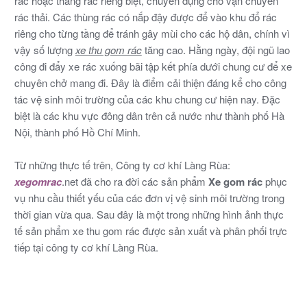
rác hoặc thang rác riêng biệt, chuyên dụng cho vận chuyển
rác thải. Các thùng rác có nắp đậy được để vào khu đổ rác
riêng cho từng tầng để tránh gây mùi cho các hộ dân, chính vì
vậy số lượng
xe thu gom rác
tăng cao. Hằng ngày, đội ngũ lao
công đi đẩy xe rác xuống bãi tập kết phía dưới chung cư để xe
chuyên chở mang đi. Đây là điểm cải thiện đáng kể cho công
tác vệ sinh môi trường của các khu chung cư hiện nay. Đặc
biệt là các khu vực đông dân trên cả nước như thành phố Hà
Nội, thành phố Hồ Chí Minh.
Từ những thực tế trên, Công ty cơ khí Làng Rùa:
xegomrac
.net đã cho ra đời các sản phẩm
Xe gom rác
phục
vụ nhu cầu thiết yếu của các đơn vị vệ sinh môi trường trong
thời gian vừa qua. Sau đây là một trong những hình ảnh thực
tế sản phẩm xe thu gom rác được sản xuất và phân phối trực
tiếp tại công ty cơ khí Làng Rùa.