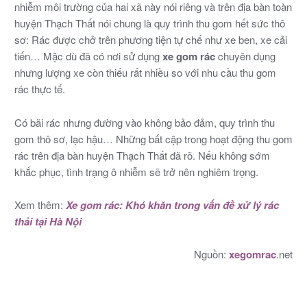
nhiễm môi trường của hai xã này nói riêng và trên địa bàn toàn
huyện Thạch Thất nói chung là quy trình thu gom hết sức thô
sơ: Rác được chở trên phương tiện tự chế như xe ben, xe cải
tiến… Mặc dù đã có nơi sử dụng
xe gom rác
chuyên dụng
nhưng lượng xe còn thiếu rất nhiều so với nhu cầu thu gom
rác thực tế.
Có bãi rác nhưng đường vào không bảo đảm, quy trình thu
gom thô sơ, lạc hậu… Những bất cập trong hoạt động thu gom
rác trên địa bàn huyện Thạch Thất đã rõ. Nếu không sớm
khắc phục, tình trạng ô nhiễm sẽ trở nên nghiêm trọng.
Xem thêm:
Xe gom rác: Khó khăn trong vấn đề xử lý rác
thải tại Hà Nội
Nguồn:
xegomrac
.net