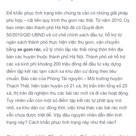
Để khắc phục tình trạng trên chúng ta cần có những giải pháp
phù hợp – cải tiến quy trình thu gom rác thải. Từ năm 2010, Ủy
ban nhân dân thành phố Hà Nội đã có Quyết định
50/2010/QĐ-UBND về cơ chế chính sách đầu tư, hỗ trợ từ
ngân sách thành phố thực hiện việc thu gom, vận chuyển
bằng
xe gom rác
, xử lý chôn lấp rác thải nông thôn trên địa
bàn các huyện thuộc thành phố Hà Nội. Thành phố sẽ hỗ trợ
các xã kinh phí khoảng 200 triệu đồng để đầu tư xây dựng
điểm tập kết rác tạm cách xa khu dân cư đúng theo tiêu
chuẩn. Báo cáo của Phòng Tài nguyên – Môi trường huyện
Thạch Thất, hiện toàn huyện có 21 xã, thị trấn trên tổng số 23
xã, thị trấn đã nghiệm thu các bãi rác mới và đi vào hoạt động.
Tuy nhiên vẫn còn một số điểm tập kết rác tự phát quy mô
nhỏ, xa khu dân cư; đồng thời, việc khai thác các bãi rác mới
vẫn chưa được triệt để. Vậy đâu nguyên nhân dẫn đến tình
trạng này? Cách khắc phục tình trạng này như thế nào?