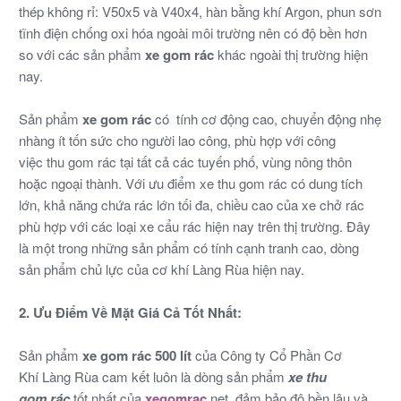
thép không rỉ: V50x5 và V40x4, hàn bằng khí Argon, phun sơn
tĩnh điện chống oxi hóa ngoài môi trường nên có độ bền hơn
so với các sản phẩm
xe gom rác
khác ngoài thị trường hiện
nay.
Sản phẩm
xe gom rác
có tính cơ động cao, chuyển động nhẹ
nhàng ít tốn sức cho người lao công, phù hợp với công
việc thu gom rác tại tất cả các tuyến phố, vùng nông thôn
hoặc ngoại thành. Với ưu điểm xe thu gom rác có dung tích
lớn, khả năng chứa rác lớn tối đa, chiều cao của xe chở rác
phù hợp với các loại xe cẩu rác hiện nay trên thị trường. Đây
là một trong những sản phẩm có tính cạnh tranh cao, dòng
sản phẩm chủ lực của cơ khí Làng Rùa hiện nay.
2. Ưu Điểm Về Mặt Giá Cả Tốt Nhất:
Sản phẩm
xe gom rác 500 lít
của Công ty Cổ Phần Cơ
Khí Làng Rùa cam kết luôn là dòng sản phẩm
xe thu
gom rác
tốt nhất của
xegomrac
.net, đảm bảo độ bền lâu và