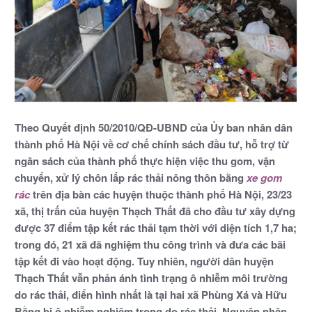
Theo Quyết định 50/2010/QĐ-UBND của Ủy ban nhân dân
thành phố Hà Nội về cơ chế chính sách đầu tư, hỗ trợ từ
ngân sách của thành phố thực hiện việc thu gom, vận
chuyển, xử lý chôn lấp rác thải nông thôn bằng
xe gom
rác
trên địa bàn các huyện thuộc thành phố Hà Nội, 23/23
xã, thị trấn của huyện Thạch Thất đã cho đầu tư xây dựng
được 37 điểm tập kết rác thải tạm thời với diện tích 1,7 ha;
trong đó, 21 xã đã nghiệm thu công trình và đưa các bãi
tập kết đi vào hoạt động. Tuy nhiên, người dân huyện
Thạch Thất vẫn phản ánh tình trạng ô nhiễm môi trường
do rác thải, điển hình nhất là tại hai xã Phùng Xá và Hữu
Bằng bị ô nhiễm nghiêm trọng do rác thải. Nguyên nhân