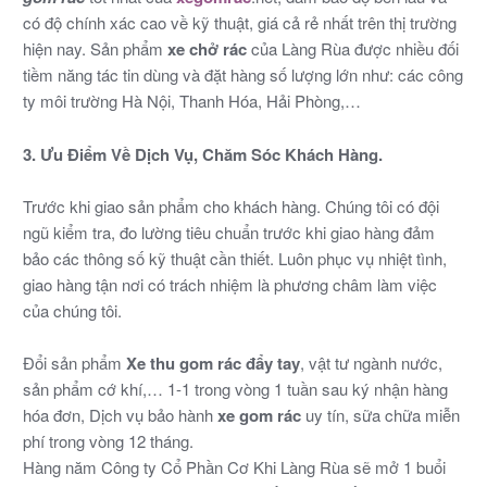
có độ chính xác cao về kỹ thuật, giá cả rẻ nhất trên thị trường
hiện nay. Sản phẩm
xe chở rác
của Làng Rùa được nhiều đối
tiềm năng tác tin dùng và đặt hàng số lượng lớn như: các công
ty môi trường Hà Nội, Thanh Hóa, Hải Phòng,…
3. Ưu Điểm Về Dịch Vụ, Chăm Sóc Khách Hàng.
Trước khi giao sản phẩm
cho khách hàng. Chúng tôi có đội
ngũ kiểm tra, đo lường tiêu chuẩn trước khi giao hàng đảm
bảo các thông số kỹ thuật cần thiết. Luôn phục vụ nhiệt tình,
giao hàng tận nơi có trách nhiệm là phương châm làm việc
của chúng tôi.
Đổi sản phẩm
Xe thu gom rác đẩy tay
, vật tư ngành nước,
sản phẩm cớ khí,… 1-1 trong vòng 1 tuần sau ký nhận hàng
hóa đơn, Dịch vụ bảo hành
xe gom rác
uy tín, sữa chữa miễn
phí trong vòng 12 tháng.
Hàng năm Công ty Cổ Phần Cơ Khi Làng Rùa sẽ mở 1 buổi