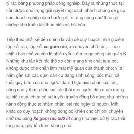
lý rác bằng phương pháp công nghiệp. Đây là những thực tại
cần được chú trọng giải quyết một cách nhanh chóng để giúp
các doanh nghiệp định hướng đi rõ ràng cũng như tháo gỡ
những khó khăn khi thực hiện xã hội hóa.
Tiếp theo phải kể đến chính là vấn đề quy hoạch những điểm
tập kết rác, tập kết
xe gom rác
, xe chuyên chở rác,… còn
nhiều hạn chế và bộc lộ nhiều yếu kém trong công tác quản lý.
Những khu tập kết rác thô xơ còn mang tính chất tạm bợ,
không được che chắn làm mất mỹ quan của thành phố; vị trí
nằm gần sát các cụm dân cư đang sinh sống, bốc mùi hôi
thối, gây bức xúc cho người dân. Thực hiện phân loại rác,
nâng cao ý thức phân loại rác thải cho người dân chưa mang
lại hiệu quả, chưa có sự tuyên truyền đồng bộ cũng như những
hành động thực tế nhằm phân loại rác ngày từ nguồn. Mặt
khác do quy hoạch không đồng bộ khiến cho chi phí chuyên
chở rác bằng
Xe gom rác 500 lít
cũng như việc xử lý rác thải
tăng cao, gây tốn kém không nhỏ.