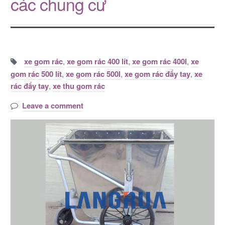
các chung cư
Tags:
xe gom rác
,
xe gom rác 400 lít
,
xe gom rác 400l
,
xe
gom rác 500 lít
,
xe gom rác 500l
,
xe gom rác đẩy tay
,
xe
rác đẩy tay
,
xe thu gom rác
Leave a comment