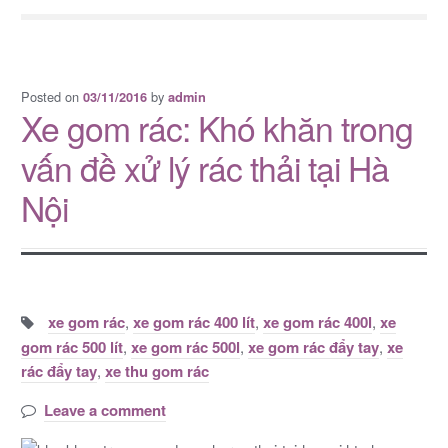
Posted on
by
03/11/2016
admin
Xe gom rác: Khó khăn trong
vấn đề xử lý rác thải tại Hà
Nội
Tags:
xe gom rác
,
xe gom rác 400 lít
,
xe gom rác 400l
,
xe
gom rác 500 lít
,
xe gom rác 500l
,
xe gom rác đẩy tay
,
xe
rác đẩy tay
,
xe thu gom rác
Leave a comment