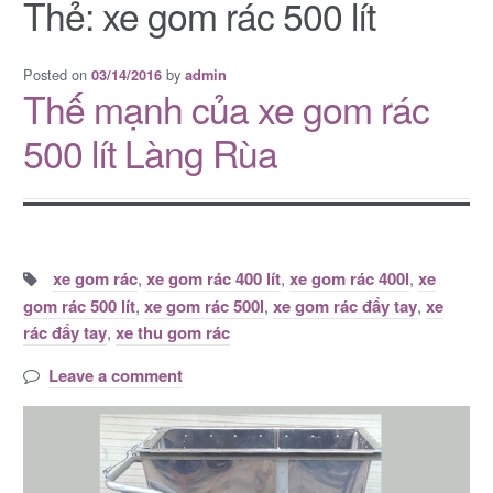
Thẻ:
xe gom rác 500 lít
Posted on
by
03/14/2016
admin
Thế mạnh của xe gom rác
500 lít Làng Rùa
Tags:
xe gom rác
,
xe gom rác 400 lít
,
xe gom rác 400l
,
xe
gom rác 500 lít
,
xe gom rác 500l
,
xe gom rác đẩy tay
,
xe
rác đẩy tay
,
xe thu gom rác
Leave a comment